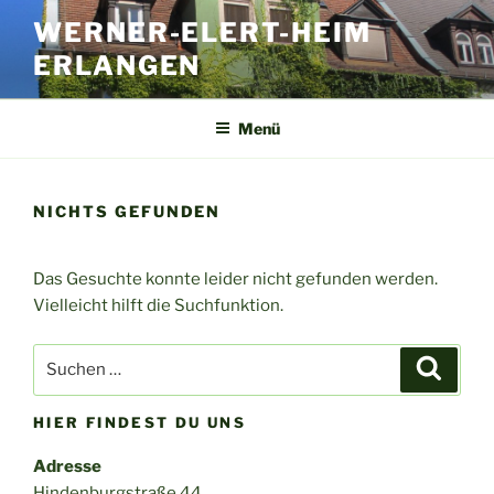
Zum
WERNER-ELERT-HEIM
Inhalt
ERLANGEN
springen
Menü
NICHTS GEFUNDEN
Das Gesuchte konnte leider nicht gefunden werden.
Vielleicht hilft die Suchfunktion.
Suchen
Suche
nach:
HIER FINDEST DU UNS
Adresse
Hindenburgstraße 44